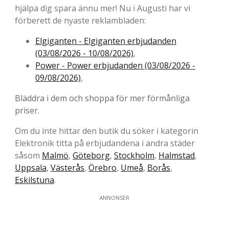
hjälpa dig spara ännu mer! Nu i Augusti har vi
förberett de nyaste reklambladen:
Elgiganten - Elgiganten erbjudanden
(03/08/2026 - 10/08/2026)
,
Power - Power erbjudanden (03/08/2026 -
09/08/2026)
,
Bläddra i dem och shoppa för mer förmånliga
priser.
Om du inte hittar den butik du söker i kategorin
Elektronik titta på erbjudandena i andra städer
såsom
Malmö
,
Göteborg
,
Stockholm
,
Halmstad
,
Uppsala
,
Västerås
,
Örebro
,
Umeå
,
Borås
,
Eskilstuna
.
ANNONSER