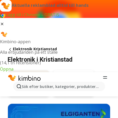
Aktuella reklamblad alltid till hands
Lägg till i Chrome – GRATIS
Kimbino-appen
Elektronik Kristianstad
Alla erbjudanden på ett ställe
Elektronik i Kristianstad
(14,1 tn recensioner)
Öppna
Sök efter butiker, kategorier, produkter...
Elgiganten
Erbjudanden