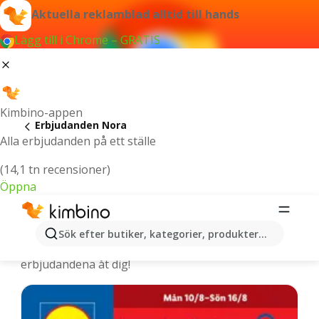
Aktuella reklamblad alltid till hands
Lägg till i Chrome – GRATIS
Kimbino-appen
Erbjudanden Nora
Alla erbjudanden på ett ställe
(14,1 tn recensioner)
Öppna
Nora - De senaste erbjudandena
Sök efter butiker, kategorier, produkter...
Vi väljer ut de senaste och mest populära
erbjudandena åt dig!