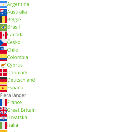
Argentina
Australia
België
Brasil
Canada
Česko
Chile
Colombia
Cyprus
Danmark
Deutschland
España
Flera länder
France
Great Britain
Hrvatska
Italia