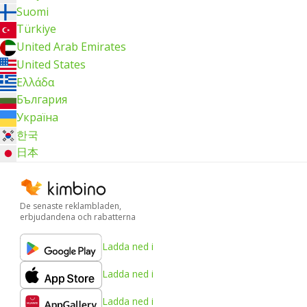
Suomi
Türkiye
United Arab Emirates
United States
Ελλάδα
България
Україна
한국
日本
De senaste reklambladen,
erbjudandena och rabatterna
Ladda ned i
Ladda ned i
Ladda ned i