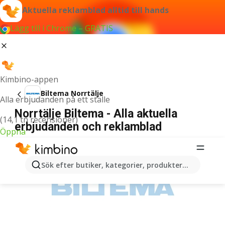
Aktuella reklamblad alltid till hands
Lägg till i Chrome – GRATIS
Kimbino-appen
Biltema Norrtälje
Alla erbjudanden på ett ställe
Norrtälje Biltema - Alla aktuella
(14,1 tn recensioner)
erbjudanden och reklamblad
Öppna
ANNONSER
Sök efter butiker, kategorier, produkter...