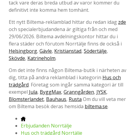
tack vare deras breda utbud av varor kommer du
definitivt inte komma hem tomhänt.
Ett nytt Biltema-reklamblad hittar du redan idag
zde
och specialerbjudandena är giltiga från och med
29/06/2026. Biltema avdelningskontor hittar du i
flera städer och förutom Norrtälje finns de också i
Helsingborg
,
Gävle
,
Kristianstad
,
Södertälje
,
Skövde
,
Katrineholm
.
Om det inte finns någon Biltema-butik i närheten av
dig, titta på andra reklamblad i kategorin
Hus och
trädgård
. Företag som ingår samma kategori är till
exempel
Jula
,
ByggMax
,
Granngården
,
JYSK
,
Blomsterlandet
,
Bauhaus
,
Rusta
Om du vill veta mer
om Biltema besök deras hemsida
biltema.se
.
Erbjudanden Norrtälje
Hus och trädgård Norrtälje