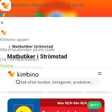
Aktuella reklamblad alltid till hands
Lägg till i Chrome – GRATIS
Kimbino-appen
Matbutiker Strömstad
Alla erbjudanden på ett ställe
Matbutiker i Strömstad
(14,1 tn recensioner)
Öppna
Sök efter butiker, kategorier, produkter...
Willys
ICA K
Erbjudanden
NYTT