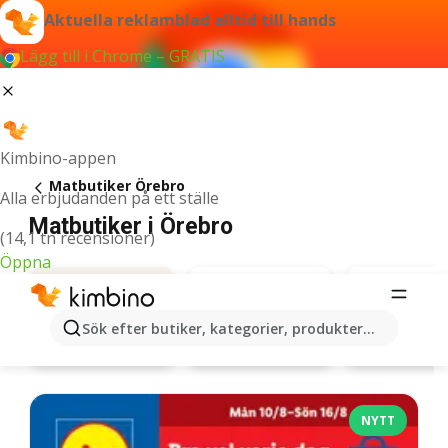
Aktuella reklamblad alltid till hands
Lägg till i Chrome – GRATIS
Kimbino-appen
Matbutiker Örebro
Alla erbjudanden på ett ställe
Matbutiker i Örebro
(14,1 tn recensioner)
Öppna
Sök efter butiker, kategorier, produkter...
Lidl
Willys
Erbjudanden
NYTT