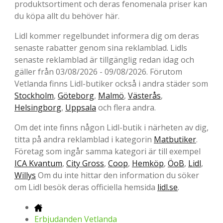
produktsortiment och deras fenomenala priser kan
du köpa allt du behöver här.
Lidl kommer regelbundet informera dig om deras
senaste rabatter genom sina reklamblad. Lidls
senaste reklamblad är tillgänglig redan idag och
gäller från 03/08/2026 - 09/08/2026. Förutom
Vetlanda finns Lidl-butiker också i andra städer som
Stockholm
,
Göteborg
,
Malmö
,
Västerås
,
Helsingborg
,
Uppsala
och flera andra.
Om det inte finns någon Lidl-butik i närheten av dig,
titta på andra reklamblad i kategorin
Matbutiker
.
Företag som ingår samma kategori är till exempel
ICA Kvantum
,
City Gross
,
Coop
,
Hemköp
,
ÖoB
,
Lidl
,
Willys
Om du inte hittar den information du söker
om Lidl besök deras officiella hemsida
lidl.se
.
Erbjudanden Vetlanda