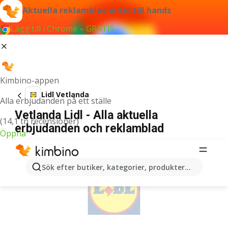
Aktuella reklamblad alltid till hands
Lägg till i Chrome – GRATIS
Kimbino-appen
Lidl Vetlanda
Alla erbjudanden på ett ställe
Vetlanda Lidl - Alla aktuella
(14,1 tn recensioner)
erbjudanden och reklamblad
Öppna
ANNONSER
Sök efter butiker, kategorier, produkter...