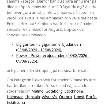
samma kategori. Därför kan du spara ännu mer på
dina inköp i Vimmerby. Hurdå frågar du dig? Allt du
behöver göra är att jämföra priserna på specifika
varor i de aktuella reklambladen och välja det bästa.
Enkelt, eller hur? Kimbino har förberett månadens
senaste reklamblad för Augusti. Upptäck de
senaste reklambladen:
Elgiganten - Elgiganten erbjudanden
(03/08/2026 - 10/08/2026)
,
Power - Power erbjudanden (03/08/2026 -
09/08/2026)
,
och planera din shopping på ett smartare sätt!
Om kategorin Elektronik för staden Vimmerby inte
har butiken du söker, försök med några andra
städer såsom
Malmö
,
Göteborg
,
Stockholm
,
Halmstad
,
Uppsala
,
Västerås
,
Örebro
,
Umeå
,
Borås
,
Eskilstuna
.