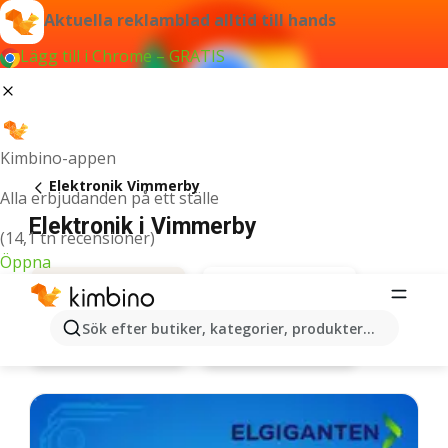
Aktuella reklamblad alltid till hands
Lägg till i Chrome – GRATIS
Kimbino-appen
Elektronik Vimmerby
Alla erbjudanden på ett ställe
Elektronik i Vimmerby
(14,1 tn recensioner)
Öppna
Sök efter butiker, kategorier, produkter...
Elon
Erbjudanden