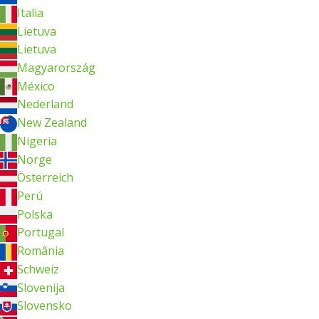
Italia
Lietuva
Lietuva
Magyarország
México
Nederland
New Zealand
Nigeria
Norge
Österreich
Perú
Polska
Portugal
România
Schweiz
Slovenija
Slovensko