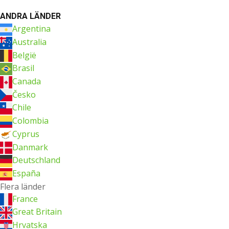
ANDRA LÄNDER
Argentina
Australia
België
Brasil
Canada
Česko
Chile
Colombia
Cyprus
Danmark
Deutschland
España
Flera länder
France
Great Britain
Hrvatska