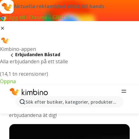
Aktuella reklamblad alltid till hands
Lägg till i Chrome – GRATIS
Kimbino-appen
Erbjudanden Båstad
Alla erbjudanden på ett ställe
(14,1 tn recensioner)
Öppna
Båstad - De senaste erbjudandena
Sök efter butiker, kategorier, produkter...
Vi väljer ut de senaste och mest populära
erbjudandena åt dig!