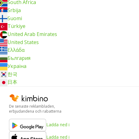
South Africa
Srbija
Suomi
Türkiye
United Arab Emirates
United States
Ελλάδα
България
Україна
한국
日本
De senaste reklambladen,
erbjudandena och rabatterna
Ladda ned i
Ladda ned i