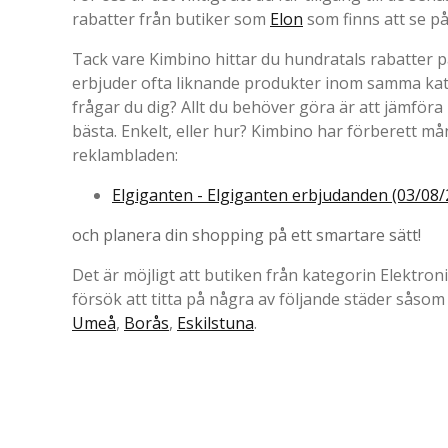
rabatter från butiker som
Elon
som finns att se på
Tack vare Kimbino hittar du hundratals rabatter p
erbjuder ofta liknande produkter inom samma kat
frågar du dig? Allt du behöver göra är att jämföra 
bästa. Enkelt, eller hur? Kimbino har förberett 
reklambladen:
Elgiganten - Elgiganten erbjudanden (03/08/
och planera din shopping på ett smartare sätt!
Det är möjligt att butiken från kategorin Elektron
försök att titta på några av följande städer såso
Umeå
,
Borås
,
Eskilstuna
.