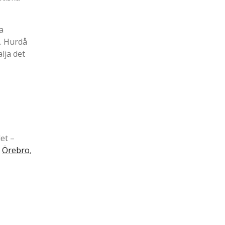
a
. Hurdå
lja det
et –
,
Örebro
,