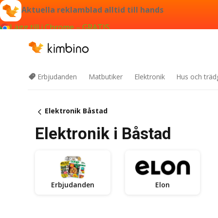
Aktuella reklamblad alltid till hands
Lägg till i Chrome – GRATIS
Erbjudanden
Matbutiker
Elektronik
Hus och träd
Elektronik Båstad
Elektronik i Båstad
Erbjudanden
Elon