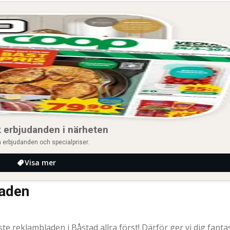
 erbjudanden i närheten
 erbjudanden och specialpriser.
Visa mer
laden
naste reklambladen i Båstad allra först! Därför ger vi dig fanta