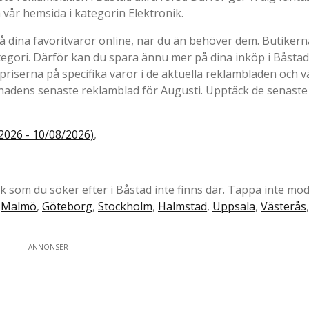
 vår hemsida i kategorin Elektronik.
å dina favoritvaror online, när du än behöver dem. Butikern
egori. Därför kan du spara ännu mer på dina inköp i Båstad
priserna på specifika varor i de aktuella reklambladen och vä
månadens senaste reklamblad för Augusti. Upptäck de senaste
2026 - 10/08/2026)
,
ik som du söker efter i Båstad inte finns där. Tappa inte mod
m
Malmö
,
Göteborg
,
Stockholm
,
Halmstad
,
Uppsala
,
Västerås
ANNONSER