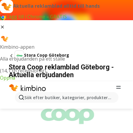
Aktuella reklamblad alltid till hands
Lägg till i Chrome – GRATIS
Kimbino-appen
Stora Coop Göteborg
Alla erbjudanden på ett ställe
Stora Coop reklamblad Göteborg -
(14,1 tn recensioner)
Aktuella erbjudanden
Öppna
ANNONSER
Sök efter butiker, kategorier, produkter...