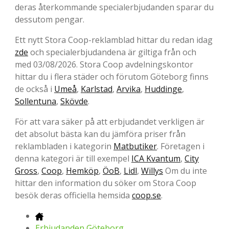
deras återkommande specialerbjudanden sparar du
dessutom pengar.
Ett nytt Stora Coop-reklamblad hittar du redan idag
zde
och specialerbjudandena är giltiga från och
med 03/08/2026. Stora Coop avdelningskontor
hittar du i flera städer och förutom Göteborg finns
de också i
Umeå
,
Karlstad
,
Arvika
,
Huddinge
,
Sollentuna
,
Skövde
.
För att vara säker på att erbjudandet verkligen är
det absolut bästa kan du jämföra priser från
reklambladen i kategorin
Matbutiker
. Företagen i
denna kategori är till exempel
ICA Kvantum
,
City
Gross
,
Coop
,
Hemköp
,
ÖoB
,
Lidl
,
Willys
Om du inte
hittar den information du söker om Stora Coop
besök deras officiella hemsida
coop.se
.
Erbjudanden Göteborg