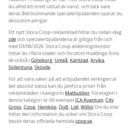
du alltid ett brett utbud av varor, och tack vare
deras återkommande specialerbjudanden sparar du
dessutom pengar.
Ett nytt Stora Coop-reklamblad hittar du redan idag
zde
och specialerbjudandena är giltiga från och
med 03/08/2026. Stora Coop avdelningskontor
hittar du i flera städer och förutom Huddinge finns
de också i
Göteborg
,
Umeå
,
Karlstad
,
Arvika
,
Sollentuna
,
Skövde
.
För att vara säker på att erbjudandet verkligen är
det absolut bästa kan du jämföra priser från
reklambladen i kategorin
Matbutiker
. Företagen i
denna kategori är till exempel
ICA Kvantum
,
City
Gross
,
Coop
,
Hemköp
,
ÖoB
,
Lidl
,
Willys
Om du inte
hittar den information du söker om Stora Coop
besök deras officiella hemsida
coop.se
.