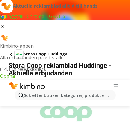
Aktuella reklamblad alltid till hands
Lägg till i Chrome – GRATIS
Kimbino-appen
Stora Coop Huddinge
Alla erbjudanden på ett ställe
Stora Coop reklamblad Huddinge -
(14,1 tn recensioner)
Aktuella erbjudanden
Öppna
ANNONSER
Sök efter butiker, kategorier, produkter...