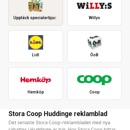
Upptäck specialerbjudanden
Willys
Lidl
ÖoB
Hemköp
Coop
Stora Coop Huddinge reklamblad
Det senaste Stora Coop-reklambladet med nya
rabatter i Huddinge är här. Hos Stora Coop hittar