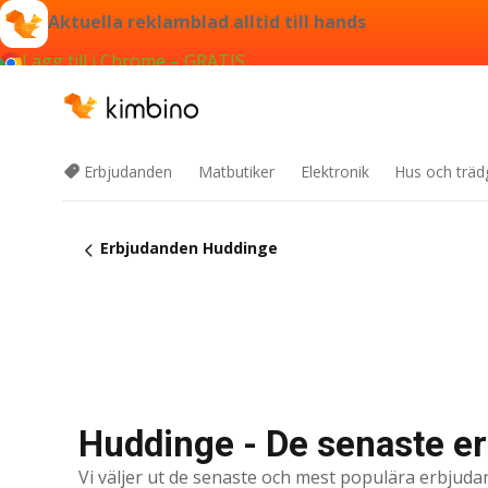
Aktuella reklamblad alltid till hands
Lägg till i Chrome – GRATIS
Erbjudanden
Matbutiker
Elektronik
Hus och träd
Erbjudanden Huddinge
Huddinge - De senaste e
Vi väljer ut de senaste och mest populära erbjuda