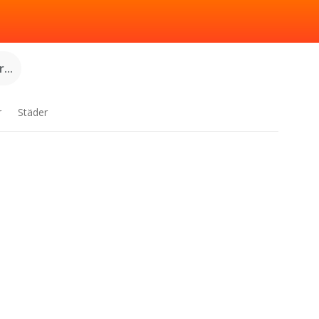
...
r
Städer