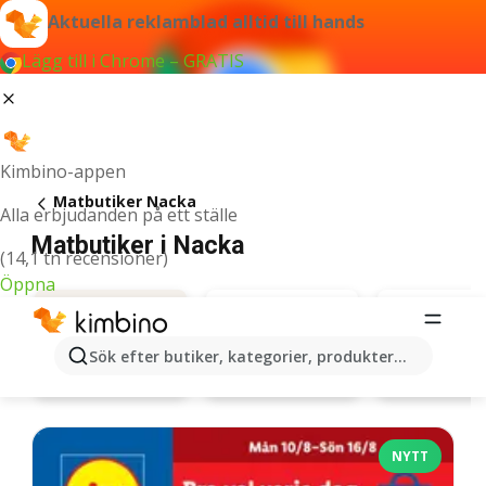
Aktuella reklamblad alltid till hands
Lägg till i Chrome – GRATIS
Kimbino-appen
Matbutiker Nacka
Alla erbjudanden på ett ställe
Matbutiker i Nacka
(14,1 tn recensioner)
Öppna
Sök efter butiker, kategorier, produkter...
Willys
ICA Maxi
Erbjudanden
NYTT