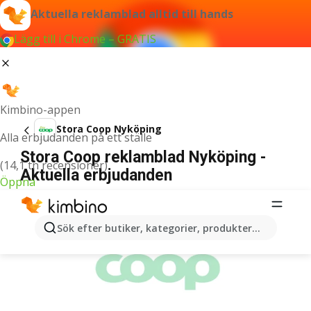
Aktuella reklamblad alltid till hands
Lägg till i Chrome – GRATIS
Kimbino-appen
Stora Coop Nyköping
Alla erbjudanden på ett ställe
Stora Coop reklamblad Nyköping -
(14,1 tn recensioner)
Aktuella erbjudanden
Öppna
ANNONSER
Sök efter butiker, kategorier, produkter...