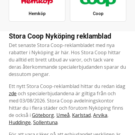
Hemköp
Coop
Stora Coop Nyköping reklamblad
Det senaste Stora Coop-reklambladet med nya
rabatter i Nyköping är här. Hos Stora Coop hittar
du alltid ett brett utbud av varor, och tack vare
deras återkommande specialerbjudanden sparar du
dessutom pengar.
Ett nytt Stora Coop-reklamblad hittar du redan idag
zde
och specialerbjudandena är giltiga från och
med 03/08/2026. Stora Coop avdelningskontor
hittar du i flera städer och förutom Nyköping finns
de också i
Göteborg
,
Umeå
,
Karlstad
,
Arvika
,
Huddinge
,
Sollentuna
.
För att vara säker på att erbjudandet verkligen är