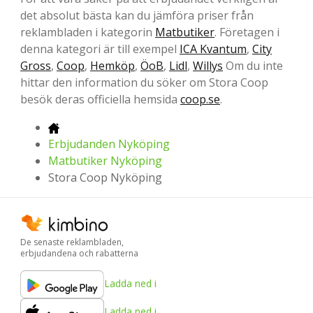
det absolut bästa kan du jämföra priser från
reklambladen i kategorin
Matbutiker
. Företagen i
denna kategori är till exempel
ICA Kvantum
,
City
Gross
,
Coop
,
Hemköp
,
ÖoB
,
Lidl
,
Willys
Om du inte
hittar den information du söker om Stora Coop
besök deras officiella hemsida
coop.se
.
Erbjudanden Nyköping
Matbutiker Nyköping
Stora Coop Nyköping
De senaste reklambladen,
erbjudandena och rabatterna
Ladda ned i
Ladda ned i