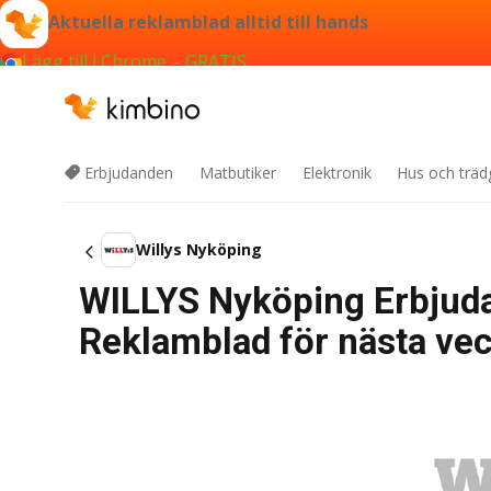
Aktuella reklamblad alltid till hands
Lägg till i Chrome – GRATIS
Erbjudanden
Matbutiker
Elektronik
Hus och träd
Willys Nyköping
WILLYS Nyköping Erbjuda
Reklamblad för nästa ve