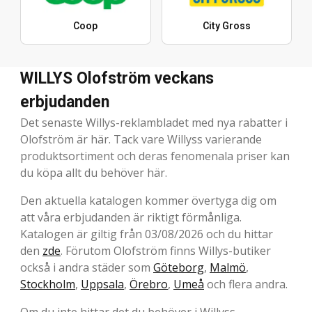
Coop
City Gross
WILLYS Olofström veckans
erbjudanden
Det senaste Willys-reklambladet med nya rabatter i
Olofström är här. Tack vare Willyss varierande
produktsortiment och deras fenomenala priser kan
du köpa allt du behöver här.
Den aktuella katalogen kommer övertyga dig om
att våra erbjudanden är riktigt förmånliga.
Katalogen är giltig från 03/08/2026 och du hittar
den
zde
. Förutom Olofström finns Willys-butiker
också i andra städer som
Göteborg
,
Malmö
,
Stockholm
,
Uppsala
,
Örebro
,
Umeå
och flera andra.