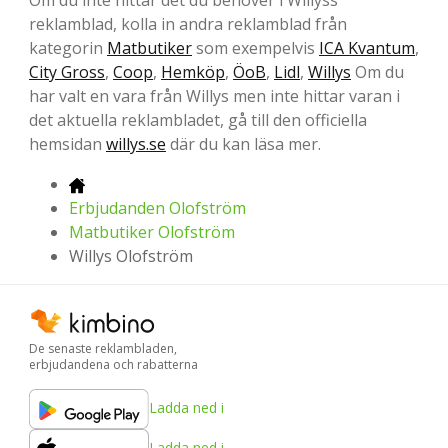
Om du inte hittar det du behöver i Willyss
reklamblad, kolla in andra reklamblad från
kategorin
Matbutiker
som exempelvis
ICA Kvantum
,
City Gross
,
Coop
,
Hemköp
,
ÖoB
,
Lidl
,
Willys
Om du
har valt en vara från Willys men inte hittar varan i
det aktuella reklambladet, gå till den officiella
hemsidan
willys.se
där du kan läsa mer.
Erbjudanden Olofström
Matbutiker Olofström
Willys Olofström
De senaste reklambladen,
erbjudandena och rabatterna
Ladda ned i
Ladda ned i