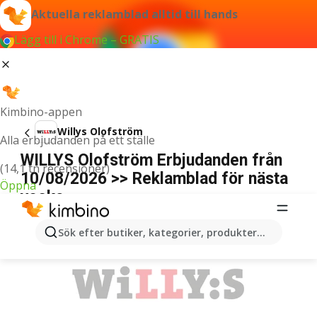
Aktuella reklamblad alltid till hands
Lägg till i Chrome – GRATIS
Kimbino-appen
Willys Olofström
Alla erbjudanden på ett ställe
WILLYS Olofström Erbjudanden från
(14,1 tn recensioner)
10/08/2026 >> Reklamblad för nästa
Öppna
vecka
ANNONSER
Sök efter butiker, kategorier, produkter...