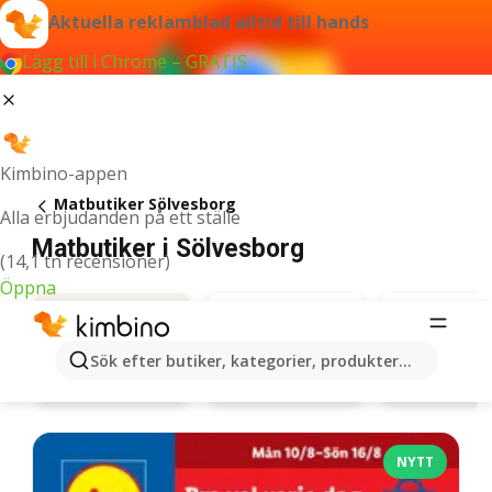
Aktuella reklamblad alltid till hands
Lägg till i Chrome – GRATIS
Kimbino-appen
Matbutiker Sölvesborg
Alla erbjudanden på ett ställe
Matbutiker i Sölvesborg
(14,1 tn recensioner)
Öppna
Sök efter butiker, kategorier, produkter...
Willys
Erbjudanden
NYTT