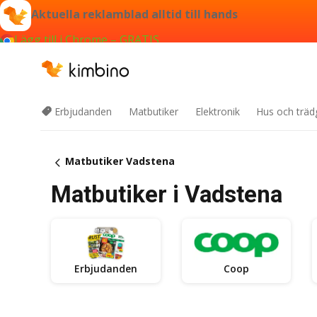
Aktuella reklamblad alltid till hands
Lägg till i Chrome – GRATIS
Erbjudanden
Matbutiker
Elektronik
Hus och träd
Matbutiker Vadstena
Matbutiker i Vadstena
Erbjudanden
Coop