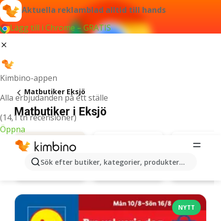
Aktuella reklamblad alltid till hands
Lägg till i Chrome – GRATIS
Kimbino-appen
Matbutiker Eksjö
Alla erbjudanden på ett ställe
Matbutiker i Eksjö
(14,1 tn recensioner)
Öppna
Sök efter butiker, kategorier, produkter...
Lidl
Willys
Erbjudanden
NYTT