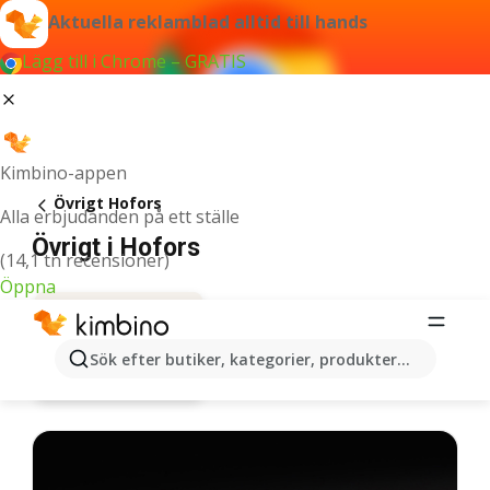
Aktuella reklamblad alltid till hands
Lägg till i Chrome – GRATIS
Kimbino-appen
Övrigt Hofors
Alla erbjudanden på ett ställe
Övrigt i Hofors
(14,1 tn recensioner)
Öppna
Sök efter butiker, kategorier, produkter...
Erbjudanden