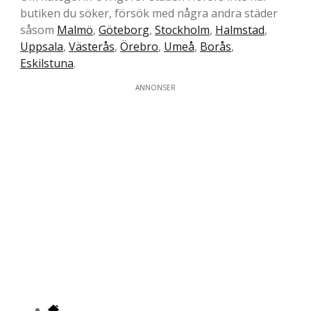
butiken du söker, försök med några andra städer
såsom
Malmö
,
Göteborg
,
Stockholm
,
Halmstad
,
Uppsala
,
Västerås
,
Örebro
,
Umeå
,
Borås
,
Eskilstuna
.
ANNONSER